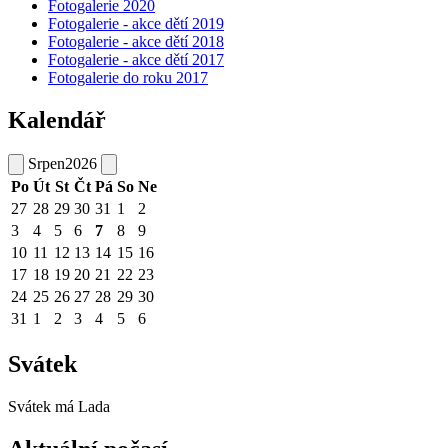
Fotogalerie 2020
Fotogalerie - akce dětí 2019
Fotogalerie - akce dětí 2018
Fotogalerie - akce dětí 2017
Fotogalerie do roku 2017
Kalendář
Srpen
2026
Po
Út
St
Čt
Pá
So
Ne
27
28
29
30
31
1
2
3
4
5
6
7
8
9
10
11
12
13
14
15
16
17
18
19
20
21
22
23
24
25
26
27
28
29
30
31
1
2
3
4
5
6
Svátek
Svátek má
Lada