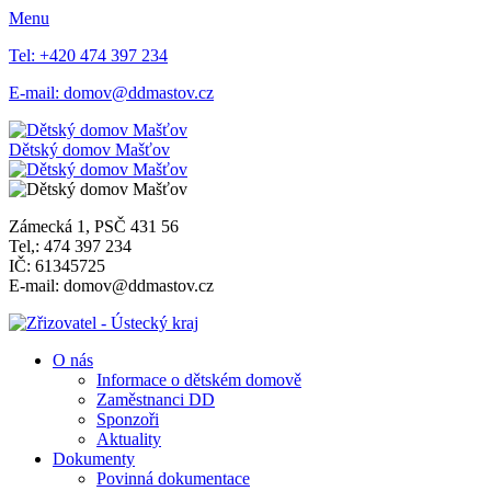
Menu
Tel:
+420 474 397 234
E-mail:
domov@ddmastov.cz
Dětský domov Mašťov
Zámecká 1, PSČ 431 56
Tel,: 474 397 234
IČ: 61345725
E-mail: domov@ddmastov.cz
O nás
Informace o dětském domově
Zaměstnanci DD
Sponzoři
Aktuality
Dokumenty
Povinná dokumentace